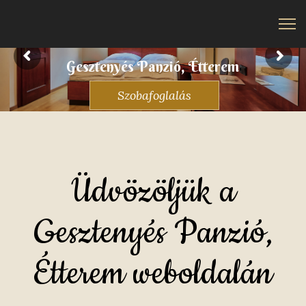
Gesztenyés Panzió, Étterem
Szobafoglalás
Üdvözöljük a
Gesztenyés Panzió,
Étterem weboldalán