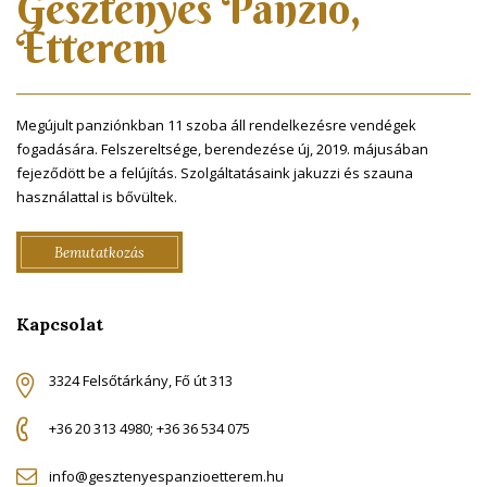
Gesztenyés Panzió,
Étterem
Megújult panziónkban 11 szoba áll rendelkezésre vendégek
fogadására. Felszereltsége, berendezése új, 2019. májusában
fejeződött be a felújítás. Szolgáltatásaink jakuzzi és szauna
használattal is bővültek.
Bemutatkozás
Kapcsolat
3324 Felsőtárkány, Fő út 313
+36 20 313 4980; +36 36 534 075
info@gesztenyespanzioetterem.hu