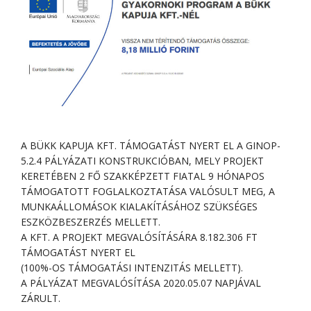
A BÜKK KAPUJA KFT. TÁMOGATÁST NYERT EL A GINOP-
5.2.4 PÁLYÁZATI KONSTRUKCIÓBAN, MELY PROJEKT
KERETÉBEN 2 FŐ SZAKKÉPZETT FIATAL 9 HÓNAPOS
TÁMOGATOTT FOGLALKOZTATÁSA VALÓSULT MEG, A
MUNKAÁLLOMÁSOK KIALAKÍTÁSÁHOZ SZÜKSÉGES
ESZKÖZBESZERZÉS MELLETT.
A KFT. A PROJEKT MEGVALÓSÍTÁSÁRA 8.182.306 FT
TÁMOGATÁST NYERT EL
(100%-OS TÁMOGATÁSI INTENZITÁS MELLETT).
A PÁLYÁZAT MEGVALÓSÍTÁSA 2020.05.07 NAPJÁVAL
ZÁRULT.