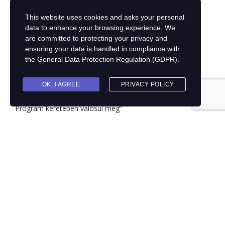
buszparkoló, etetőszék, étkezési lehetőség, fürdőszoba,
horgászati lehetőség, hűtőszekrény, lovaglási lehetőség,
This website uses cookies and asks your personal
műholdas TV, őrzött parkoló, pótágy, televízió, túrázási
data to enhance your browsing experience. We
lehetőség, vadászati lehetőség.
are committed to protecting your privacy and
ensuring your data is handled in compliance with
the
General Data Protection Regulation (GDPR)
.
A projekt során a panzió elérte a 3* csillag minősítést.
OK, I AGREE
PRIVACY POLICY
„A támogatott projekt a Kisfaludy Turisztikai Fejlesztési
Program keretében valósul meg”
Gesztenyés Panzió,
Étterem
Megújult panziónkban 11 szoba áll rendelkezésre vendégek