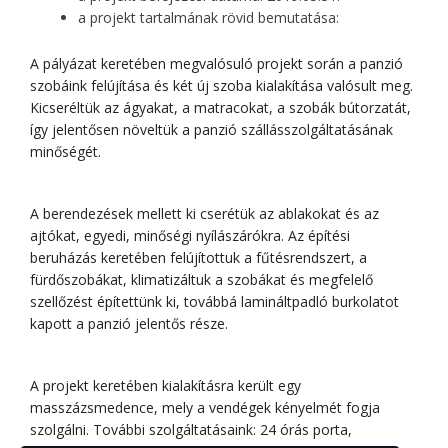
a projekt tartalmának rövid bemutatása:
A pályázat keretében megvalósuló projekt során a panzió
szobáink felújítása és két új szoba kialakítása valósult meg.
Kicseréltük az ágyakat, a matracokat, a szobák bútorzatát,
így jelentősen növeltük a panzió szállásszolgáltatásának
minőségét.
A berendezések mellett ki cserétük az ablakokat és az
ajtókat, egyedi, minőségi nyílászárókra. Az építési
beruházás keretében felújítottuk a fűtésrendszert, a
fürdőszobákat, klimatizáltuk a szobákat és megfelelő
szellőzést építettünk ki, továbbá lamináltpadló burkolatot
kapott a panzió jelentős része.
A projekt keretében kialakításra került egy
masszázsmedence, mely a vendégek kényelmét fogja
szolgálni. További szolgáltatásaink: 24 órás porta,