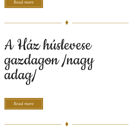
Read more
A Ház húslevese
gazdagon /nagy
adag/
Read more