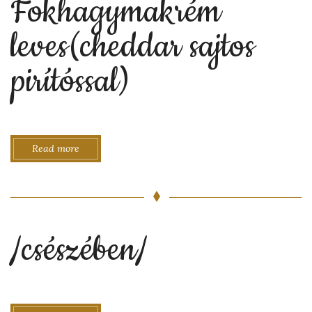
Fokhagymakrém
leves(cheddar sajtos
pirítóssal)
Read more
/csészében/