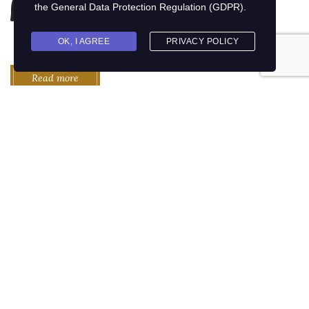
hercegnővel
the
General Data Protection Regulation (GDPR)
.
OK, I AGREE
PRIVACY POLICY
Read more
Pankó morzsás
csirkemell
medvehagymás
burgonyapürével,