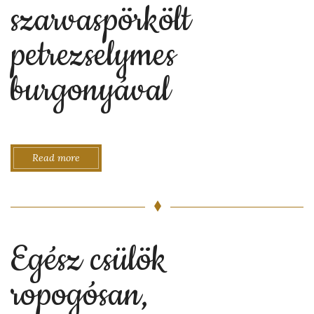
szarvaspörkölt
petrezselymes
burgonyával
Read more
Egész csülök
ropogósan,