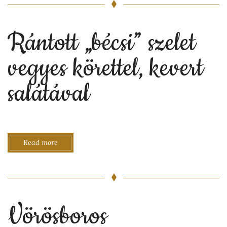
Rántott „bécsi” szelet
vegyes körettel, kevert
salátával
Read more
Vörösboros