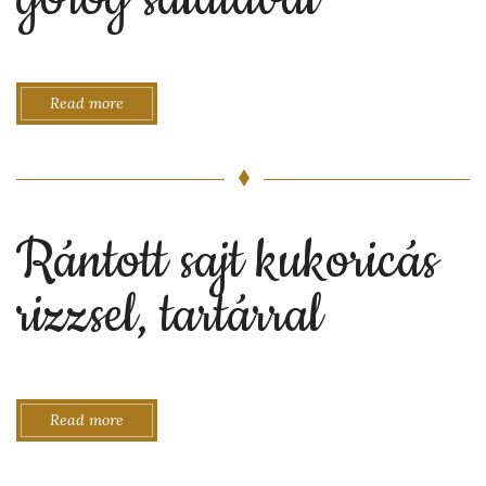
Read more
Rántott sajt kukoricás
rizzsel, tartárral
Read more