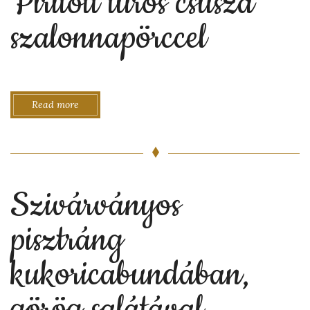
Pirított túrós csusza
szalonnapörccel
Read more
Szivárványos
pisztráng
kukoricabundában,
görög salátával