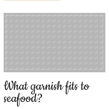
What garnish fits to
seafood?