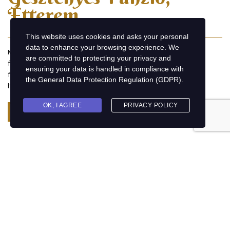
Étterem
This website uses cookies and asks your personal
data to enhance your browsing experience. We
Megújult panziónkban 11 szoba áll rendelkezésre vendégek
are committed to protecting your privacy and
fogadására. Felszereltsége, berendezése új, 2019. májusában
ensuring your data is handled in compliance with
fejeződött be a felújítás. Szolgáltatásaink jakuzzi és szauna
the
General Data Protection Regulation (GDPR)
.
használattal is bővültek.
OK, I AGREE
PRIVACY POLICY
Bemutatkozás
Kapcsolat
3324 Felsőtárkány, Fő út 313
+36 20 313 4980; +36 36 534 075
info@gesztenyespanzioetterem.hu