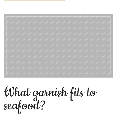
What garnish fits to
seafood?