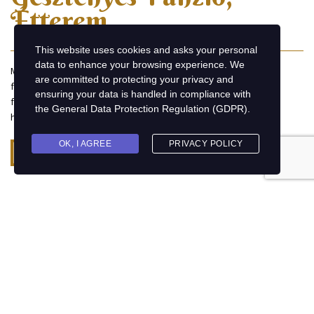
Étterem
This website uses cookies and asks your personal
data to enhance your browsing experience. We
Megújult panziónkban 11 szoba áll rendelkezésre vendégek
are committed to protecting your privacy and
fogadására. Felszereltsége, berendezése új, 2019. májusában
ensuring your data is handled in compliance with
fejeződött be a felújítás. Szolgáltatásaink jakuzzi és szauna
the
General Data Protection Regulation (GDPR)
.
használattal is bővültek.
OK, I AGREE
PRIVACY POLICY
Bemutatkozás
Kapcsolat
3324 Felsőtárkány, Fő út 313
+36 20 313 4980; +36 36 534 075
info@gesztenyespanzioetterem.hu