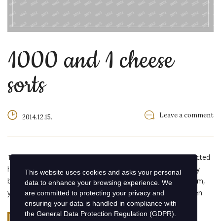
1000 and 1 cheese
sorts
Leave a comment
2014.12.15.
The majority have suffered alteration in some form, by injected
humour, or randomised words which don’t look even slightly
This website uses cookies and asks your personal
believable. If you are going to use a passage of Lorem Ipsum,
data to enhance your browsing experience. We
you need to be sure there isn’t anything embarrassing hidden
are committed to protecting your privacy and
ensuring your data is handled in compliance with
the
General Data Protection Regulation (GDPR)
.