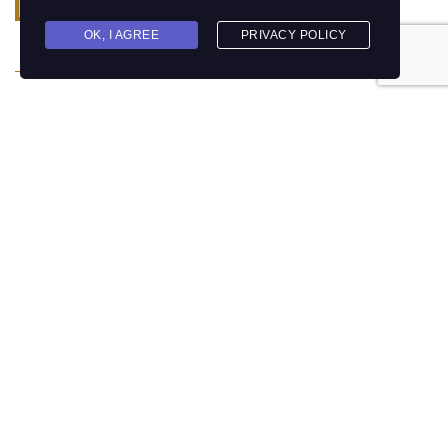
Read more
OK, I AGREE
PRIVACY POLICY
Gesztenyés Panzió,
Étterem
Megújult panziónkban 11 szoba áll rendelkezésre vendégek
fogadására. Felszereltsége, berendezése új, 2019. májusában
fejeződött be a felújítás. Szolgáltatásaink jakuzzi és szauna
használattal is bővültek.
Bemutatkozás