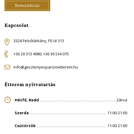
Bemutatkozás
Kapcsolat
3324 Felsőtárkány, Fő út 313
+36 20 313 4980; +36 36 534 075
info@gesztenyespanzioetterem.hu
Étterem nyitvatartás
Hétfő, Kedd
Zárva
Szerda
11:00-21:00
Csütörtök
11:00-21:00