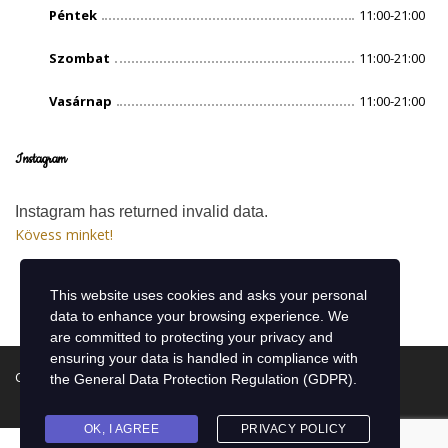
Péntek
11:00-21:00
Szombat
11:00-21:00
Vasárnap
11:00-21:00
Instagram
Instagram has returned invalid data.
Kövess minket!
This website uses cookies and asks your personal
data to enhance your browsing experience. We
are committed to protecting your privacy and
ensuring your data is handled in compliance with
Copyright © 2019 Bon Appetit Theme by Stylemix Themes
the
General Data Protection Regulation (GDPR)
.
OK, I AGREE
PRIVACY POLICY