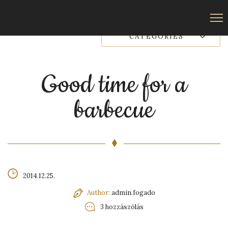
CATEGORIES
Good time for a
barbecue
2014.12.25.
Author:
admin.fogado
3 hozzászólás